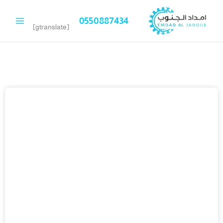
خطي
لى
0550887434
لمحتوى
[gtranslate]