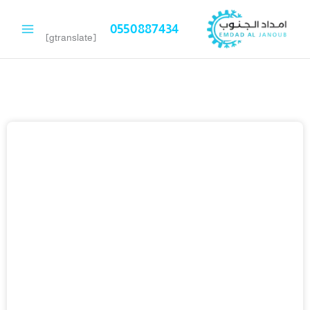
خطي
لى
0550887434
لمحتوى
[gtranslate]