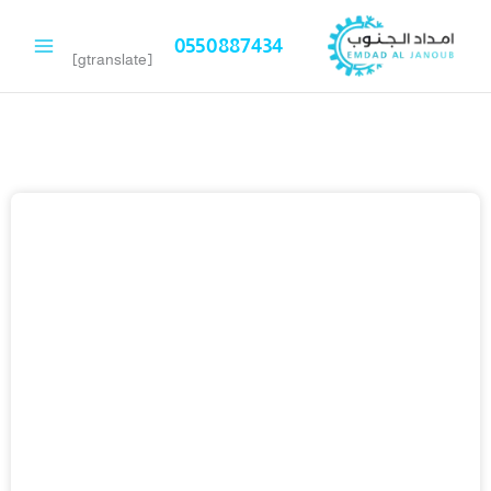
خطي
لى
0550887434
لمحتوى
[gtranslate]