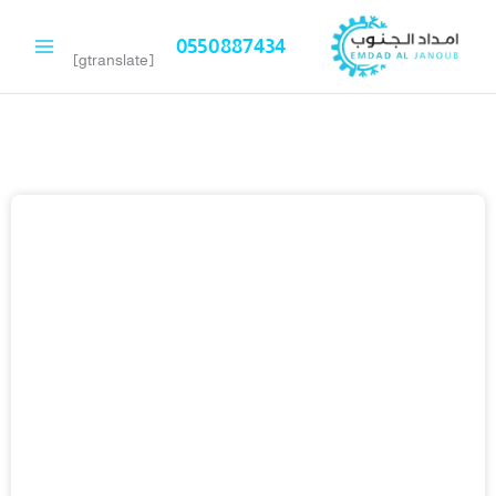
خطي
لى
0550887434
لمحتوى
[gtranslate]