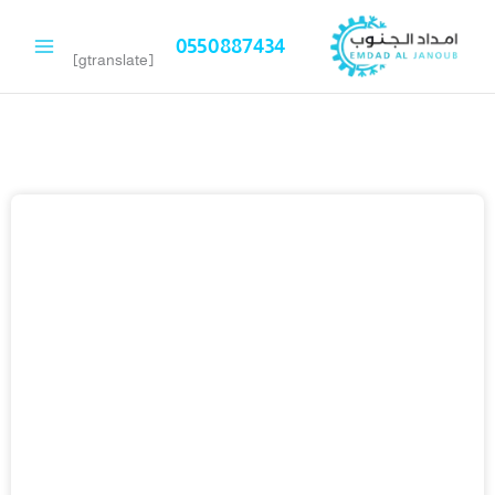
خطي
لى
0550887434
لمحتوى
[gtranslate]