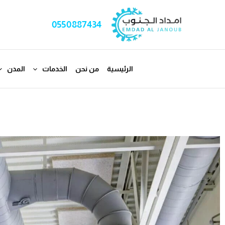
خطي
لى
0550887434
لمحتوى
الرئيسية
من نحن
الخدمات
المدن