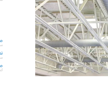
مك
سبتمب
تص
سبتمب
مش
أغسط