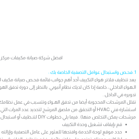
افضل شركة صيانة مكيفات مركزي
1. فحـص واستبدال عوامل التصفية الخاصة بك :
يعد تنظيف فلاتر هواء التكييف أحد أهم جوانب قائمة فحـص صيانة مكيف الهـو
الـهواء الداخلي ، خاصة إذا كان لديك نظام أنبوبي. بالنظر إلى دورة تدفق اله
تدويره في الداخل .
تقلل المرشحات المحجوبة أيضا من تدفق الهـواء وتتسبب في عمل نظامك بج
استشارة فني HVAC أو التحقق من ملصق المرشح لتحديد عدد المرات 
مرشحات يمكن التخلص منها) . فيما يلي خطوات DIY لتنـظيف أو استبدال فلاتر مكيف الهـواء :
قم بإيقاف تشغيل وحدة التكييف
حدد موقع لوحة الخدمة وافتحها للعثور على عامل التصفية وإزالته