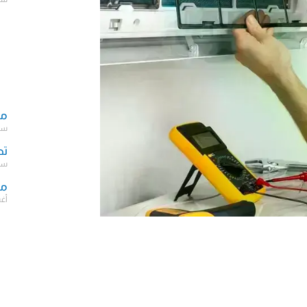
مك
سبتمب
تص
سبتمب
مش
أغسط