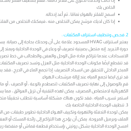
إذا كانت وحدتك تحتوي على فلاتر دائمة ، فقم بتنظيف الفلتر باسـتخ
الخاص بك
اسمح للفلتر بالهواء تمامًا ، ثم أعد إدخاله.
إذا كان لديك مرشح يمكن التخلص منه ، فيمكنك التخلص من الفلتر ا
2. فحـص وتنظيف استنزاف المكثفات :
يعتبر استنزاف HVAC المسدود علامة على أن وحدتك بحاجة إلى ص
دورة التـبريد. إنه متصل بصينية تصريف أو وعاء في الوحدة الداخلية ويمتد 
الانسدادات عندما تتراكم مادة مثل الوحل والعفن والطحالب في خط تصريف نظام
قد تنقطع ايضًا مكونات الوحدة الداخلية مثل العزل وتسد تصريف المكثف
المبخر الداخلي للتحقق من انسداد التصريف. إذا تجمع الماء في الدرج ، فقد
قد ترى ايضا تجمع المياه عند إزالة مرشحات الـهواء.
قم بالوصول إلى نهاية تصريف المكثفات (تصطدم بالوعة ، أو الصرف ، أو م
استمر تسرب المياه ، فقد تكون هناك مشكلة أساسية تتطلب تحقيقًا متخ
3. تنظيف الوحدة الداخلية الخاصة بك
يمكن لوحدة التدفئة والتهوية وتكييف الهـواء الداخلية تطوير طبقات من ال
الملف وبرميل المروحة. يمكن أن يؤدي هذا التراكم إلى رائحة المسك أو الع
امسح الوحدة الداخلية بشكل روتيني بإستخدام قطعة قماش أو منفضة ريش 