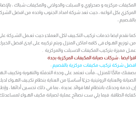
المكيفات مركزيه و صحراوي و السبلت والدولابي والمكيفات شباك ، بالإ
المركزي بكل انواعه ، حيث تعد شركة امداد الجنوب واحده من افضل الشر
بالقـصيم ،
كما نقدم ايضا خدمات تركيب التكـييف لكل العملاء حيث تعـمل الشـركة على
من توزيع الهـواء فى كافه اماكن المنزل ويتم تركيبه على ايدى افضل الخبرا
عمـل مميزة بتركيب المكيفات الاسبلت والمركزية .
اقرا ايضا :
شركات صيانة المكيفات المركزية بجدة
افضل شركة تركيب مكيفات مركزية بالقصيم :
الصيانة والعناية الروتينية جزءًا أساسيًا من العناية بنظام تكيـيف الهـواء لديك
إن خدمة وحدتك بانتظام لها فوائد عديدة ، بما في ذلك تحسين أدائها ، وإطال
كفاءة الطاقة. فيما يلي ست نصائح عملية لصيانة مكيف الهـواء لمساعدتك