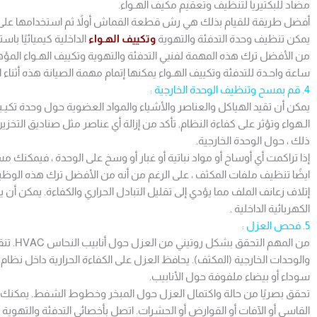
مضاد للبكتيريا لتنظيف وتعقيم مكيف الهـواء.
أفضل طريقة للقيام بذلك هي رش قطعة القماش أولاً ثم استخدامها على غ
يمكن تنظيف وحدة التدفئة والتهوية
وتكييف الهـواء
الداخلية كيميائيًا ب
من الأفضل ترك هذه المهمة لفنيي التدفئة والتهوية وتكييف الهـواء المؤهل
ساعة واحـدة للتدفئة وتكييف الهـواء يمكنها إتمام مهمة الصيانة هذه أثنا
4. قم بمسح وتنظيف الوحدة الخارجية :
يمكن أن تقيد الهياكل والعناصر والأشياء والمواد العضوية حول وحدة تكيـيف
الـهواء وتؤثر على كفاءة النظام. تأكد من إزالة أي عناصر مثل صناديق التخزين
ذلك ، حول الوحدة الخارجية.
إذا تراكمت أي أوساخ أو مواد نباتية أو غبار أو وسخ على الوحدة ، فيمكن
إتلاف زعانف الملف مما يؤدي إلى تقليل التبادل الحراري والكفاءة. يمكن أن ي
الكهربائية الداخلية .
5. فحص العزل :
من المهم
سوداء أو بيضاء ملفوفة حول الأنابيب.
تحقق بصريًا من حالة واكتمال العزل حول المبخر وخطوط الشفط. يمكنك
القاسي أو الآفات أو القوارض أو الحشرات. اتصل بأخصائي التدفئة والتهوية 