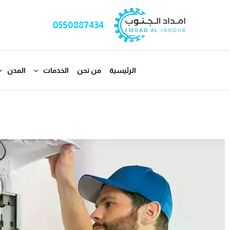
خطي
لى
0550887434
لمحتوى
الرئيسية
من نحن
الخدمات
المدن