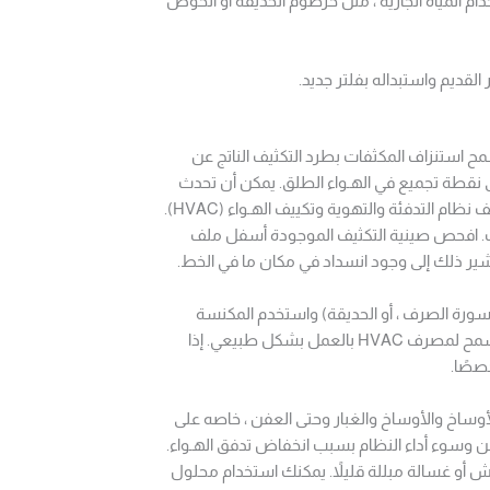
دام المياه الجارية ، مثل خرطوم الحديقة أو الحوض
لقديم واستبداله بفلتر جديد.
يانة. يسمح استنزاف المكثفات بطرد التكثيف الناتج عن
إلى نقطة تجميع في الهـواء الطلق. يمكن أن تحدث
 التدفئة والتهوية وتكييف الهـواء (HVAC).
ات. افحص صينية التكثيف الموجودة أسفل ملف
 يشير ذلك إلى وجود انسداد في مكان ما في الخط.
اسورة الصرف ، أو الحديقة) واستخدم المكنسة
الكهربائية لامتصاص المصرف. يمكن لهذه التقنية أن تزيل العوائق ، مما يسمح لمصرف HVAC بالعمل بشكل طبيعي. إذا
صصًا.
أوساخ والأوساخ والغبار وحتى العفن ، خاصه على
فن وسوء أداء النظام بسبب انخفاض تدفق الهـواء.
أو غسالة مبللة قليلاً. يمكنك استخدام محلول