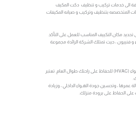
ضافة الى خدمات تركيب و تنظيف دكت المكيف
كات المتخصصه بتنظيف وتركيب و صيانه المكيفات
 تحديد مكان التكييف المناسب للعمل على التأكد
ء و فنييون ، حيث تمتلك الشركة الرائدة مجموعة
بصفتك مالكًا للمنزل ، فأنت تعتمد على وحدة التدفئة والتهوية وتكييف الـهواء (HVAC) للحفاظ على راحتك طوال العام. تعتبر
.
ة عمرها ، وتحسين جودة الهـواء الداخلي ، وزيادة
 على الحفاظ على برودة منزلك.