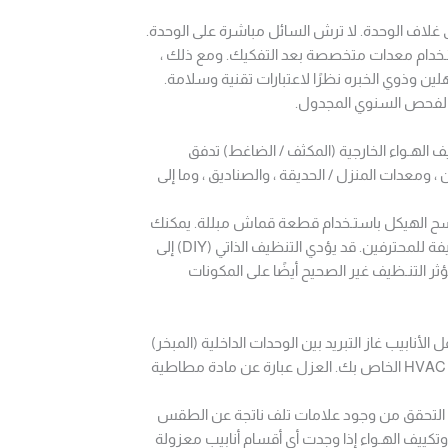
لاف الوحدة. لا ترش السائل مباشرة على الوحدة.
استـخدام معدات متخصصة بعد التفكيك. ومع ذلك ،
ين وذوي الخبره نظرًا لاعتبارات تقنية وسلامة.
ء الفحص السنوي المجدول.
 الهـواء الخارجية (المكثف / الضاغط) تدفق
 ، ومعدات المنزل / الحديقة ، والصناديق ، وما إلى
ك مسح الهيكل باستـخدام قطعة قماش مبللة. يمكنك
ايضًا تنظيف ملفات المكثف ، على الرغم من أنه من الأفضل ترك هذه الوظيفة للمحترفين. قد يؤدي التنظيف الذاتي (DIY) إلى
ؤثر التنـظيف غير الصحيح أيضًا على المكونات
 التحقق بشكل روتيني من العزل حول أنابيب النحاس HVAC. تنقل الأنابيب غاز التبريد بين الوحدات الداخلية (المبخر)
والوحدات الخارجية (المكثف). يحافظ العزل على الكفاءة الحرارية داخل نظام HVAC الخاص بك. العزل عبارة عن مادة مطاطية
 التحقق من وجود علامات تلف ناتجة عن الطقس
وتكييف الهـواء إذا وجدت أي أقسام أنابيب معزولة