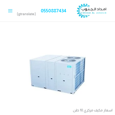
خطي
لى
0550887434
لمحتوى
[gtranslate]
اسعار مكيف مركزي 10 طن