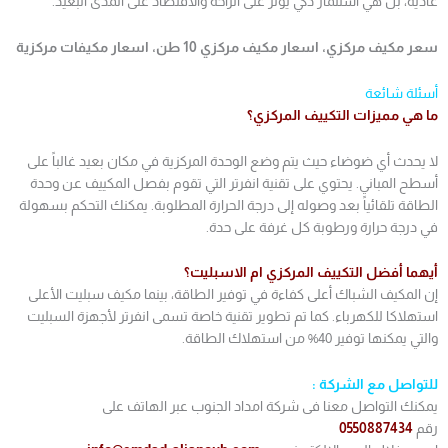
عادية، بل هي استثمار ذكي يؤثر على الراحة والاقتصاد على المدى البعيد.
سعر مكيف مركزي، اسعار مكيف مركزي 10 طن، اسعار مكيفات مركزية
أسئلة شائعة
ما هي مميزات التكييف المركزي؟
لا يحدث أي ضوضاء حيث يتم وضع الوحدة المركزية في مكان بعيد غالباً على
أسطح المباني. يحتوي على تقنية انفرتر التي تقوم بفصل المكييف عن وحدة
الطاقة تلقائياً بعد وصوله إلى درجة الحرارة المطلوبة. يمكنك التحكم بسهولة
في درجة حرارة ورطوبة كل غرفة على حدة.
أيهما أفضل التكييف المركزي ام الاسبليت؟
إن المكيف الشباك أعلى كفاءة في توفير الطاقة، بينما مكيف سبليت الأعلى
استهلاكا للكهرباء. كما تم تطوير تقنية خاصة تسمى انفرتر لأجهزة السبليت
والتي يمكنها توفير 40% من استهلاك الطاقة.
للتواصل مع الشركة :
يمكنك التواصل معنا فى شركة امداد الجنوب عبر الهاتف على
رقم
0550887434