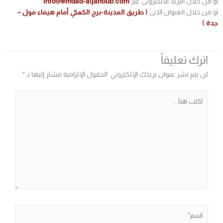
او من خلال البريد الالكترونى عبر
info@emdad-aljanoub.com
او من خلال العنوان الاتى
( طريق المدينة-برج الكعكي أمام هيفاء مول –
جدة )
اترك تعليقاً
لن يتم نشر عنوان بريدك الإلكتروني.
الحقول الإلزامية مشار إليها بـ
*
اكتب
هنا...
اسم*