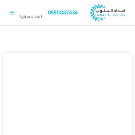
خطي
لى
0550887434
لمحتوى
[gtranslate]