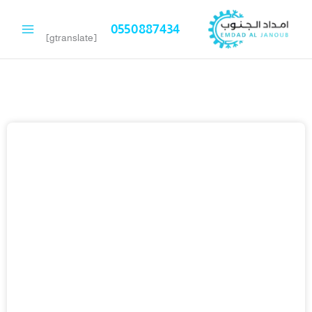
خطي
لى
0550887434
لمحتوى
[gtranslate]