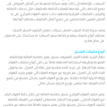
السبليت. بالإضافة إلى ذلك، توفر شركتنا مجموعة من أفضل العروض على
جميع الخدمات التي تقدمها للعملاء الخاصة بالمكيفات مثل خدمات الصيانة
والتركيب للمكيفات المركزية وتنظيف دكت مكيف الهواء المركزي على يد
أفضل الفنيين المتخصصين في جميع أعمال المكيفات بمختلف أنواعها.
وتعد شركه إمداد الجنوب افضل شركات تصليح التكييف الشيلر (الشلر)
بمختلف أنواع تكييفات وتقدم خلالها سعر (اسعار) ما يساعدك على الحصول
على مناخ هادئ.
أنواع مكيفات
التشيلر
جهاز التبريد بالماء المبرد، المعروف بشيلر، يتميز بكفاءته العالية وإمكانياته
المتنوعة وطريقة استخدامه المختلفة تماماً عن باقي أنواع مكيفات الهواء.
يعتمد هذا الجهاز على تبريد الماء مباشرة قبل نقله إلى المنزل. عند وصول
الماء البارد إلى المنزل، يتم تمريره عبر مروحة الهواء التي تقوم بتبريد الهواء
وإزالة الحرارة الزائدة بكفاءة. يتم توزيع الهواء المبرد بشكل متساوٍ في جميع
أنحاء الغرفة، مما يضمن توزيع الحرارة بشكل مثالي.
يتميز مكيف الهواء المركزي بشيلر بكفاءته العالية من خلال خلط الهواء البارد
مع الهواء الخارجي. يقوم هذا الجهاز بامتصاص الهواء من الغرفة بأكملها
لتكييف الهواء بشكل متساوٍ، ولكن يعتبر سعره باهظاً مما يجعله غير مناسب