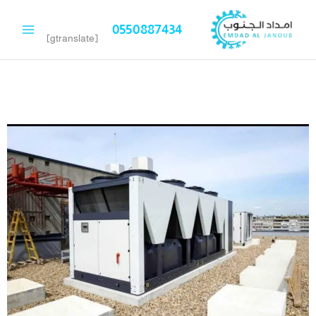
خطي
لى
0550887434
لمحتوى
[gtranslate]