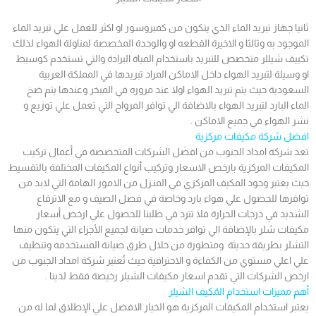
ثانيا جهَاز تبريد الماء الذي يتكون من كمبروسور او اكثر للعمل علي تبريد الماء
الموجود به وثالثا و الاخيرة القطعه او والوحدة المخصصة لمناولة الهواء لذلك
تكييف شيللر متخصص للتبريد باستخدام المياة البرادة والتي تستخدم كوسيط
او وسيلة لتبريد الهواء داخل الاماكن المراد تبريدها في المملكة العربية
السعودية حيث يتم تبريد الهواء اولا عند مروره في المبخر وعندها يتم ضخ
الماء البارد لتبريد الهواء بالاضافة الي توافر المرواح التي تعمل علي توزيع و
نشر الهواء في جميع الاماكن .
افضل شركة مكيفات مركزية
تعد شركة امداد الجنوب من افضَل الشركات المتخصصة في أعمال تركيب
المكيفات المركزية بارخص الاسعار وتركيب أنواع المكيفات المختلفة بالتقسيط
حيث يعتبر وجود المكيف المركزي في المنـزل من الامور الهامة التي لابد من
توافرها للحصول علي هواء بارد وخاصة في فصل الصيف و مع الاترفاع
الشديد في درجات الحرارة فلا تترد في طلبنا للحصول علي ارخص أسعار
مكيفات شلر بالإضافة الي توافر خدمات صيانة لجميع الأجزاء التي يتكون منها
التشلر بطريقة حديثة ومتطورة من خلال طرق صيانة المستخدمه وتنظيف
علي اعلي مستوي من الكفاءة و الاحترافية حيث تُعتبر شركة امداد الجنوب من
ارخص الشركات التي تقدم اسعار مكيفات الشيلر رخيصة فقط لدينا .
أهم مميزات استخدام المُكيف الشيلر
يعتبر استخدام المكيفات المركزية هو الخيار الافضل علي الإطلاق لما له من