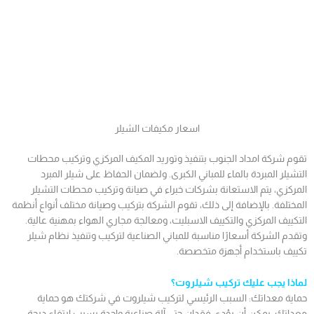
اسعار مكيفات الشيلر
تقوم شركة امداد الجنوب بتنفيذ وتوريد المكيف المركزي وتركيب محطات
التشيلر المبردة بالماء للمباني الكبرى. ولضمان الحفاظ على شيلر المبرد
المركزي، يتم الاستعانة بشركات خبراء في صيانة وتركيب محطات التشيلر
المختلفة. بالإضافة إلى ذلك، تقوم الشركة بتركيب وصيانة مختلف أنواع أنظمة
التكييف المركزي والتكييف الاسبليت، ومعالجة مجاري الهواء بمهنية عالية.
وتقدم الشركة أسعارًا مناسبة للمباني الصناعية لتركيب وتنفيذ نظام شيلر
تكييف باستخدام أجهزة متخصصة.
لماذا يجب عليك تركيب شيلروت؟
حماية معداتك: السبب الرئيسي لتركيب شيلروت في شركتك هو حماية
معداتك. يمكن أن يؤدي فقدان حتى آلة صناعية واحدة بسبب ارتفاع درجة