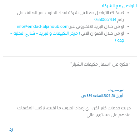
للت
واصل مع الشركة :
3يمكنك التواصل معنا فى شركة امداد الجنوب عبر الهاتف على
رقم
0550887434
او من خلال البريد الالكترونى عبر
info@emdad-aljanoub.com
او من خلال العنوان الاتى
( مركز التكييفات والتبريد – شارع التحلية –
جدة )
1 فكرة عن “اسعار مكيفات الشيلر”
غير معروف
أبريل 20, 2024 الساعة 3:39 ص
جربت خدمات كثير لكن زي إمداد الجنوب ما لقيت، تركيب المكيفات
عندهم على مستوى عالي.
رد