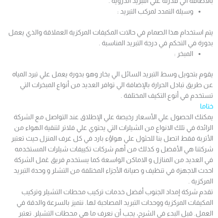
بالاضافة الي قدرتة علي التبريد الدروية .
وسيلة التمدد لمركب التبريد :
يتم استخدام هذا الصمام في حالات المكيفات المركزية العملاقة والذي يعمل
بدورة في التحكم في درجة التبريد المناسبة .
المبخر :
يقوم بتحويل وسط التبريد السائل الي بخار وهو بدورة يعمل علي تبرد المياه
عن طريق تبادل الحرارة بالإضافة الي توافر العديد من أنواع المبخرات التي
تستخدم في أنوع التكيف المختلفة .
ختاما
يمكنك الحصول علي الأسعار رخيصة علي الإطلاق عند التواصل مع الشركة
الرائدة في تلك الانواع من الشيلرات التي يحتوي علي فلاتر لتنقية الهواء من
الأتربة فقط اتصل بنا للحثول علي هواؤء بارد في كل غرف المنزل حيث تعتبر
شركتنا هي الأفضل و كذلك من أهم شركات تكييفات شيلرات المستخدمه
في العديد من المنازل و الاماكن الواسعة كما يستخدم فريق عَمل الشركة
احدث الاجهزة في تنظيف و صيانة الأجزاء المختلفة من التشلر و وحدة التبريد
المركزية .
تقدم شركة إمداد الجنوب أفضل خدمات تركيب محطات التشيلر وتركيب
المكيفات المركزية ووحدات التبريد المصاحبة لها. نتميز بالسرعة والدقة في
العمل. قبل البدء في الشرح، يجب أن نعرف ما هي محطات التشيلر. تعتبر