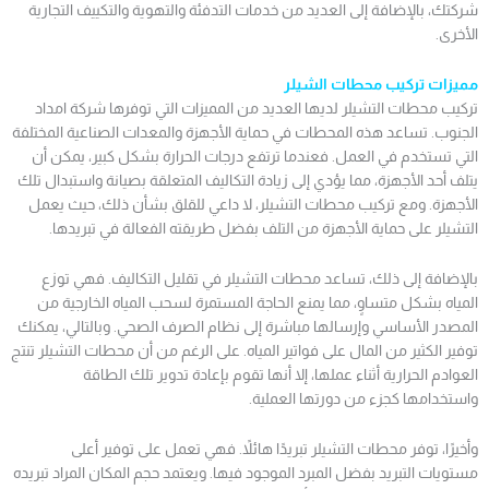
شركتك، بالإضافة إلى العديد من خدمات التدفئة والتهوية والتكييف التجارية
الأخرى.
مميزات تركيب محطات الشيلر
تركيب محطات التشيلر لديها العديد من المميزات التي توفرها شركة امداد
الجنوب. تساعد هذه المحطات في حماية الأجهزة والمعدات الصناعية المختلفة
التي تستخدم في العمل. فعندما ترتفع درجات الحرارة بشكل كبير، يمكن أن
يتلف أحد الأجهزة، مما يؤدي إلى زيادة التكاليف المتعلقة بصيانة واستبدال تلك
الأجهزة. ومع تركيب محطات التشيلر، لا داعي للقلق بشأن ذلك، حيث يعمل
التشيلر على حماية الأجهزة من التلف بفضل طريقته الفعالة في تبريدها.
بالإضافة إلى ذلك، تساعد محطات التشيلر في تقليل التكاليف. فهي توزع
المياه بشكل متساوٍ، مما يمنع الحاجة المستمرة لسحب المياه الخارجية من
المصدر الأساسي وإرسالها مباشرة إلى نظام الصرف الصحي. وبالتالي، يمكنك
توفير الكثير من المال على فواتير المياه. على الرغم من أن محطات التشيلر تنتج
العوادم الحرارية أثناء عملها، إلا أنها تقوم بإعادة تدوير تلك الطاقة
واستخدامها كجزء من دورتها العملية.
وأخيرًا، توفر محطات التشيلر تبريدًا هائلاً. فهي تعمل على توفير أعلى
مستويات التبريد بفضل المبرد الموجود فيها. ويعتمد حجم المكان المراد تبريده