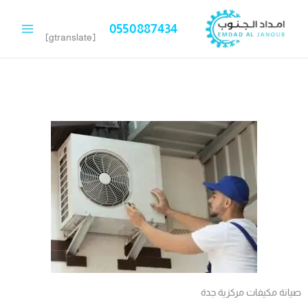
خطي
لى
0550887434
لمحتوى
[gtranslate]
صيانة مكيفات مركزية جدة