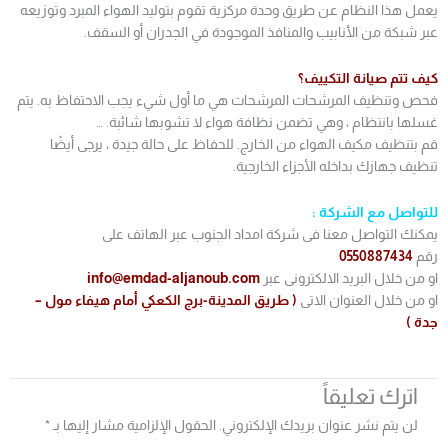
يعمل هذا النظام عن طريق وحدة مركزية تقوم بتوليد الهواء المبرد وتوزيعه
عبر شبكة من الأنابيب والمنافذ الموجودة في الجدران أو السقف.
كيف تتم صيانة التكييف؟
فحص وتنظيف المرشحات المرشحات هي ما أول شيء يجب الاحتفاظ به. يتم
غسلها بانتظام ، وهي تضمن نظافة هواء لا تشوبها شائبة. …
قم بتنظيف مكيف الهواء من الخارج. للحفاظ على حالة جيدة ، يرجى أيضًا
تنظيف جهازك بداخله الأجزاء الخارجية.
للتواصل مع الشركة :
يمكنك التواصل معنا فى شركة امداد الجنوب عبر الهاتف على
رقم
0550887434
او من خلال البريد الالكترونى عبر
info@emdad-aljanoub.com
او من خلال العنوان الاتى
( طريق المدينة-برج الكعكي أمام هيفاء مول –
جدة )
اترك تعليقاً
لن يتم نشر عنوان بريدك الإلكتروني.
الحقول الإلزامية مشار إليها بـ
*