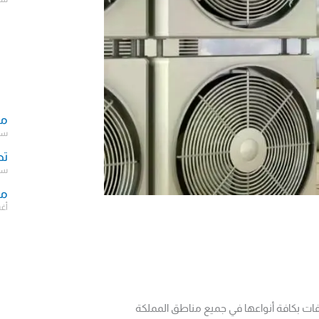
مك
سبتمب
تص
سبتمب
مش
أغسط
فات بكافة أنواعها في جميع مناطق المملكة