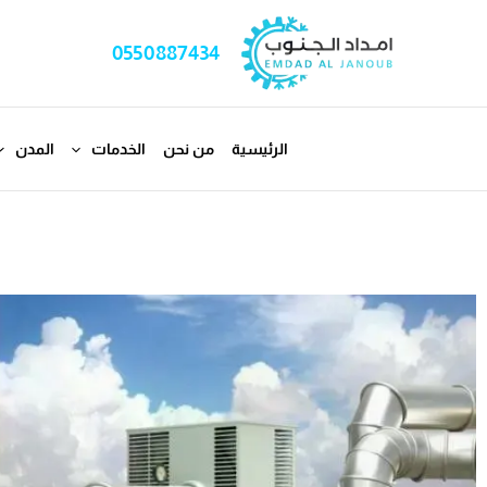
خطي
لى
0550887434
لمحتوى
الرئيسية
من نحن
الخدمات
المدن