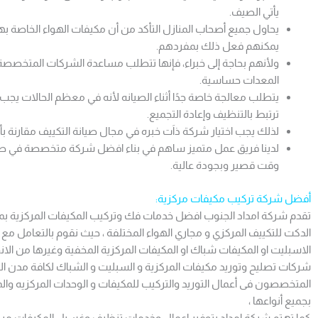
يأتي الصيف.
يحاول جميع أصحاب المنازل التأكد من أن مكيفات الهواء الخاصة بهم
يمكنهم فعل ذلك بمفردهم.
ولأنهم بحاجة إلى خبراء، فإنها تتطلب مساعدة الشركات المتخصصة 
المعدات حساسية.
يتطلب معالجة خاصة جدًا أثناء الصيانه لأنه في معظم الحالات يجب 
ترتبط بالتنظيف وإعادة التجميع.
لذلك يجب اختيار شركة ذاَت خبره في مجال صيانة التكييف مقارنة ب
لدينا فريق عمل متميز ساهم في بناء افضل شركة متخصصة في صي
وقت قصير وبجودة عالية.
أفضل شركة تركيب مكيفات مركزية:
تقدم شركة امداد الجنوب افضل خدمات فك وتركيب المكيفات المركزية بمختل
الدكت للتكييف المركزي و مجاري الهواء المختلفة ، حيث نقوم بالتعامل مع
الاسبليت او المكيفات شباك او المكيفات المركزية المخفية وغيرها من الان
شركات تصليح وتوريد مكيفات المركزية و السبليت و الشباك لكافة مدن ال
المتخصصون فى أعمال التوريد والتركيب للمكيفات و الوحدات المركزيه وال
بجميع أنواعها ،
كما تهتم شركة امداد بتوفير اعمال وخدمات تنظيف وغسيل المكيفات مر