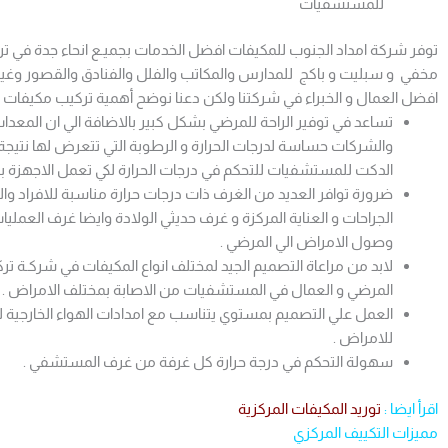
للمستشفيات
توفر شركة امداد الجنوب للمكيفات افضل الخدمات بجميـع انحاء جدة في تر
مخفي و سبليت و باكج للمدارس والمكاتب والفلل والفنادق والقصور و
افضل العمال و الخبراء في شركتنا ولكن دعنا نوضح أهمية تركيب مكيفا
تساعد في توفير الراحة للمرضي بشكل كبير بالاضافة الي ان المع
والشركات حساسة لدرجات الحرارة و الرطوبة التي تتعرض لها نتيجة 
الدكت للمستشفيات للتحكم في درجات الحرارة لكي تعمل الاجهزة بدق
ضرورة توافر العديد من الغرف ذات درجات حرارة مناسبة للافراد
الجراحات و العناية المركزة و غرف حديثي الولادة وايضا غرف العمل
وصول الامراض الي المرضي .
لابد من مراعاة التصميم الجيد لمختلف انواع المكيفات في شركـة
المرضي و العمال في المستشفيات من الاصابة بمختلف الامراض .
العمل علي التصميم بمستوي يتناسب مع امدادات الهواء الخارجية لمن
للامراض .
سهولة التحكم في درجة حرارة كل غرفة من غرف المستشفي .
اقرأ ايضا :
توريد المكيفات المركزية
مميزات التكييف المركزي