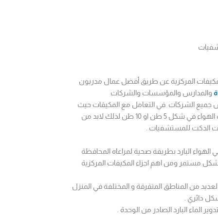
شفيات
مكيفات المركزية عن طريق أفضل عمال مدربون
ة
والمدارس والمؤسسات والشركات
فس جميع الشركات في التعامل مع المكيفات حيث
يختلف حجم تكييف المكان حسب المنطقة المراد تبريدها حيث يتواجد تكييف الهواء في شكل 5 طن او 10 طن لذلك لابد من
ات الدكت للمستشفيات .
الهواء البارد بطريقة صحية لمراعاه المحافظة
بشكل مستمر ومن اهم اجزاء المكيفات المركزية
 العديد من المناطق المتفرقة و المختلفة في المنزل
كل دائري .
ر الماء البارد الصادر من الوحدة .