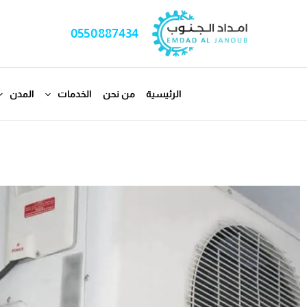
خطي
لى
0550887434
لمحتوى
الرئيسية
من نحن
الخدمات
المدن