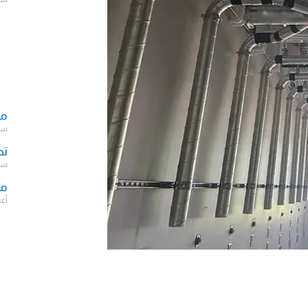
مك
سبتمب
تص
سبتمب
مش
أغسط