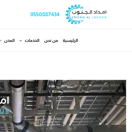
خطي
لى
0550887434
لمحتوى
الرئيسية
من نحن
الخدمات
المدن