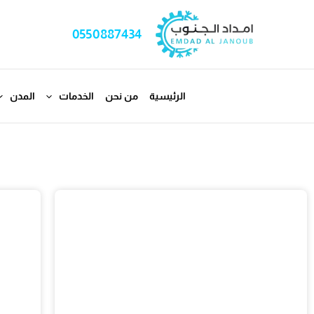
خطي
لى
0550887434
لمحتوى
الرئيسية
من نحن
الخدمات
المدن