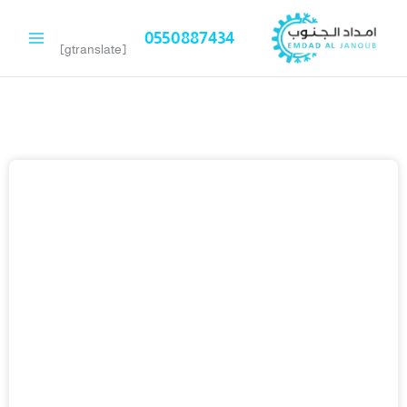
خطي
لى
0550887434
لمحتوى
[gtranslate]