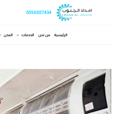
خطي
لى
0550887434
لمحتوى
الرئيسية
من نحن
الخدمات
المدن