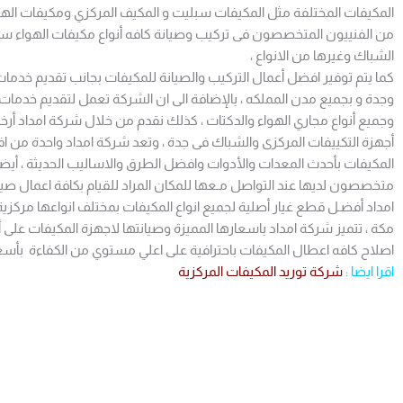
المكيفات المختلفة مثل المكيفات سبليت و المكيف المركزي ومكيفات الهو
من الفنييون المتخصصون فى تركيب وصيانة كافه أنواع مكيفات الهواء سو
الشباك وغيرها من الانواع ،
كما يتم توفير افضل أعمال التركيب والصيانة للمكيفات بجانب تقديم خدم
وجدة و بجميع مدن المملكه ، بالإضافة الى ان الشركة تعمل لتقديم خدم
وجميع أنواع مجاري الهواء والدكتات ، كذلك نقدم من خلال شركة امداد أر
أجهزة التكييفات المركزى والشباك فى جدة ، وتعد شركة امداد واحدة م
المكيفات بأحدث المعدات والأدوات وافضل الطرق والاساليب الحديثة ، أيض
متخصصون لديها عند التواصل مـعها للمكان المراد للقيام بكافة اعمال صيا
امداد أفضـل قطع غيار أصلية لجميع انواع المكيفات بمختلف انواعها مركز
مكة ، تتميز شركة امداد باسعارها المميزة وصيانتها لاجهزة المكيفات ع
اصلاح كافه اعطال المكيفات باحترافية على اعلي مستوي من الكفاءة بأسعار
اقرا ايضا :
شركة توريد المكيفات المركزية