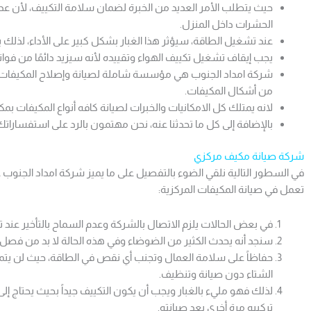
حيث يتطلب الأمر العديد من الخبرة لضمان سلامة التكييف، لأن ع
الحشرات داخل المنزل.
عند تشغيل الطاقة، سيؤثر هذا الغبار بشكل كبير على الأداء، لذلك يجب
يجب إيقاف تشغيل تكييف الهواء وتقييده لأنه سيزيد دائمًا من فواتير
شركة امداد الجنوب هي مؤسسة شاملة لصيانة وإصلاح المكيفات، 
من أشكال المكيفات.
لانه يمتلك كل الامكانيات والخبرات لصيانة كافه أنواع المكيفات ب
بالإضافة إلى كل ما تحدثنا عنه، نحن مهتمون بالرد على استفسارات
شركة صيانة مكيف مركزي
في السطور التالية نلقي الضوء بالتفصيل على ما يميز شركة امداد الجنو
تعمل في صيانة المكيفات المركزية:
في بعض الحالات يلزم الاتصال بالشركة وعدم السماح بالتأخير عند 
سنجد أنه يحدث الكثير من الضوضاء وفي هذه الحالة لا بد من فصل تي
حفاظاً على سلامة العمال وتجنب أي نقص في الطاقة، حيث لن يت
الشتاء دون صيانة وتنظيف.
لذلك فهو مليء بالغبار ويجب أن يكون التكييف جيداً بحيث يحتاج إ
تركيبه مرة أخرى بعد صيانته.