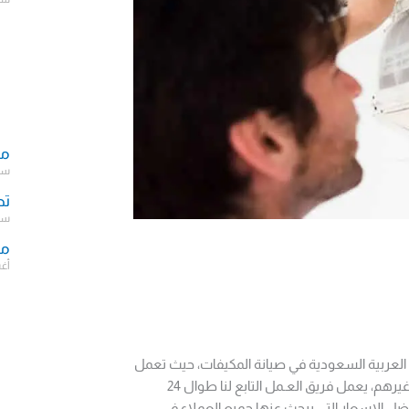
مك
سبتمب
تص
سبتمب
مش
أغسط
العربية السعودية في صيانة المكيفات، حيث تعمل
في صيانة جميع أنواع المكيفات المركزية والصحراوية والسبليت والدولاب وغيرهم، يعمل فريق العـمل التابع لنا طوال 24
فضل الاسعار التى يبحث عنها جميع العملاء في