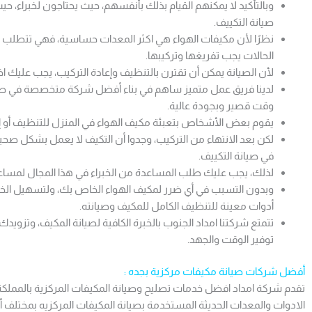
وبالتأكيد لا يمكنهم القيام بذلك بأنفسهم، حيث يحتاجون لخبراء
صيانة التكييف.
نظرًا لأن مكيفات الهواء هي اكثر المعدات حساسية، فهي تتطلب مع
الحالات يجب تفريغها وتركيبها.
لأن الصيانة يمكن أن تقترن بالتنظيف وإعادة التركيب، يجب عليك ا
لدينا فريق عمل متميز ساهم في بناء أفضل شركة متخصصة في صيان
وقت قصير وبجودة عالية.
يقوم بعض الأشخاص بتعبئة مكيف الهواء في المنزل للتنظيف أو إزالة
لكن بعد الانتهاء من التركيب، وجدوا أن التكيف لا يعمل بشكل ص
في صيانة التكييف.
لذلك، يجب عليك طلب المساعدة من الخبراء في هذا المجال لمساع
وبدون التسبب في أي ضرر لمكيف الهواء الخاص بك، ولتسهيل الخدم
أدوات معينة للتنظيف الكامل للمكيف وصيانته.
تتمتع شركتنا امداد الجنوب بالخبرة الكافية لصيانة المكيف، وتزويد
توفير الوقت والجهد.
أفضل شركات صيانة مكيفات مركزية بجده :
تقدم شركة امداد افضل خدمات تصليح وصيانة المكيفات المركزية بالمملك
الادوات والمعدات الحديثة المستخدمة بصيانة المكيفات المركزيه بمختلف أ