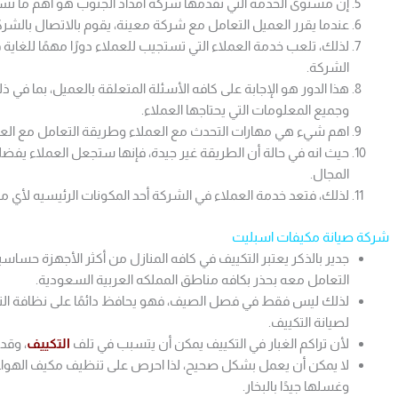
إن مستوى الخدمة التي تقدمها شركة امداد الجنوب هو اهم ما نسعى إ
عندما يقرر العميل التعامل مع شركة معينة، يقوم بالاتصال بالشر
لذلك، تلعب خدمة العملاء التي تستجيب للعملاء دورًا مهمًا للغاي
الشركة.
هذا الدور هو الإجابة على كافه الأسئلة المتعلقة بالعميل، بما في
وجميع المعلومات التي يحتاجها العملاء.
اهم شيء هي مهارات التحدث مع العملاء وطريقة التعامل مع العملاء
حيث انه في حالة أن الطريقة غير جيدة، فإنها ستجعل العملاء يف
المجال.
لذلك، فتعد خدمة العملاء في الشركة أحد المكونات الرئيسيه لأي م
شركة صيانة مكيفات اسبليت
جدير بالذكر يعتبر التكييف في كافه المنازل من أكثر الأجهزة حساسية
التعامل معه بحذر بكافه مناطق المملكه العربية السعودية.
لذلك ليس فقط في فصل الصيف، فهو يحافظ دائمًا على نظافة التكي
لصيانة التكييف.
لأن تراكم الغبار في التكييف يمكن أن يتسبب في تلف
التكييف
، وقد
لا يمكن أن يعمل بشكل صحيح، لذا احرص على تنظيف مكيف الهواء من
وغسلها جيدًا بالبخار.