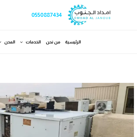
خطي
لى
0550887434
لمحتوى
الرئيسية
من نحن
الخدمات
المدن