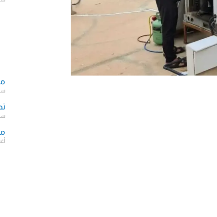
مك
سبتمب
تص
سبتمب
مش
أغسط