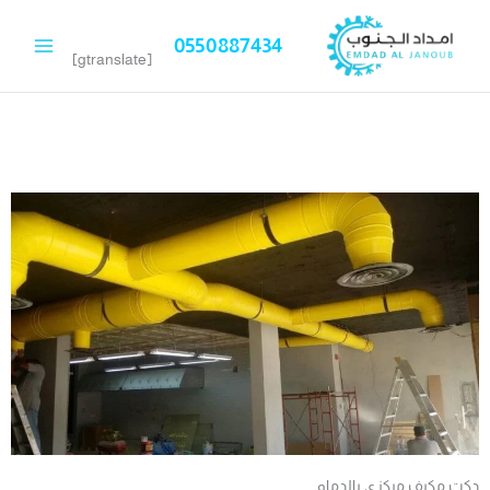
خطي
لى
0550887434
لمحتوى
[gtranslate]
دكت مكيف مركزي بالدمام