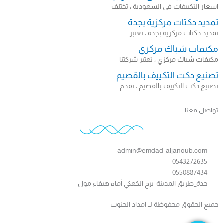
اسعار التكييفات فى السعودية ، تختلف
تمديد دكتات مركزية بجدة
تمديد دكتات مركزية بجدة ، تعتبر
مكيفات شباك مركزي
مكيفات شباك مركزي ، تعتبر شركتنا
تصنيع دكت التكييف بالقصيم
تصنيع دكت التكييف بالقصيم ، تقدم
تواصل معنا
admin@emdad-aljanoub.com
0543272635
0550887434
جدة_طريق المدينة-برج الكعكي أمام هيفاء مول
جميع الحقوق محفوظة لــ امداد الجنوب