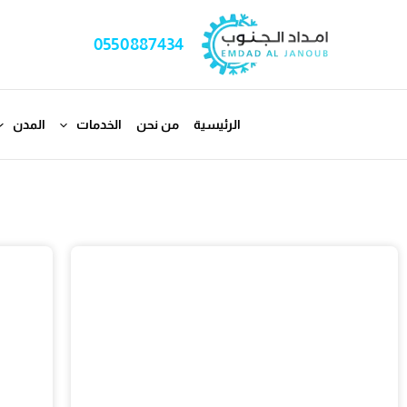
خطي
لى
0550887434
لمحتوى
الرئيسية
من نحن
الخدمات
المدن