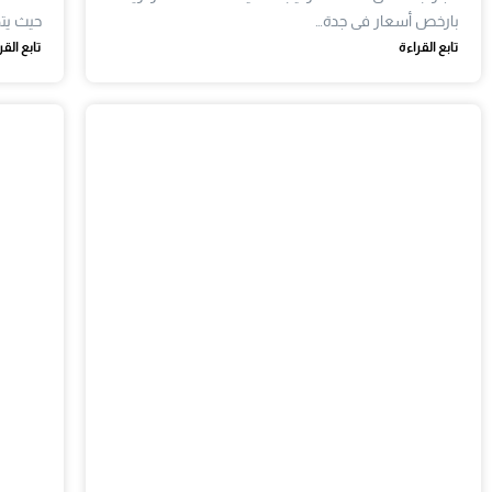
بارخص أسعار فى جدة…
حيث ي
تابع القراءة
تابع القر