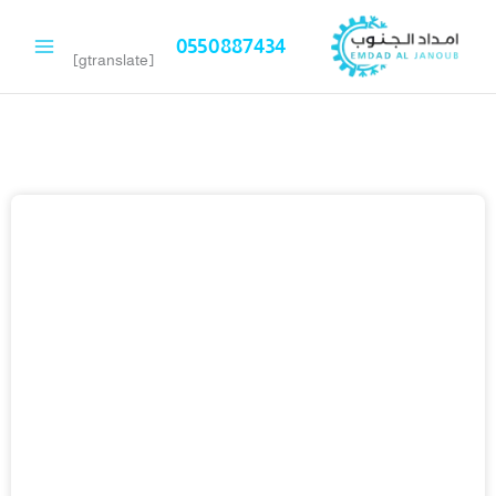
خطي
لى
0550887434
لمحتوى
[gtranslate]