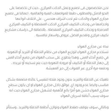
نحن متخصصون فى تصنيع وعمل الدكت المركزي ، حيث ان تخصصنا على
النحو الامثل والمطلوب طبقا للمواصفات الفنية والعالمية ، اعمالنا فى تصنيع
مجارى الهواء والدكت تتم تحت اشراف هندسي ، على اختلاف انواعها
واحجامها من وحدات التكييف المركزي الدكت المنفصلة و التكييف المركزي
المدمجة و وحدات التكييف المركزي المنفصلة ، بالاضافة الى دراسات مشاريع
تكييف مركزي وتقديم افضل عروض واسعار تنافسية .
نبذة عن مجاري الهواء
تستخدم مجاري الهواء لتوزيع الهواء من نظام التدفئة أو التبريد أو التهوية
في جميع أنحاء المبنى. وهذا ينطوي على سحب الهواء من جميع أنحاء المبنى
إلى جهاز التدفئة أو التكييف أو مروحة التهوية حيث يتم تسخينه أو تبريده ،
ودفعه مرة أخرى عبر القنوات إلى حيز المعيشة.
ناهيك عن التدفئة والتبريد بدون وجود فتحة (تنفيس) عائدة مصممة بشكل
مناسب وايضا عدم وجود اي عوائق داخل مجاري الهواء او ان يكون سطح
محاري الهواء خشن هو أمرًا بالغ الأهمية لتشغيل مجاري الهواء حيث انه
سوف يسبب أعاقة لسريان الهواء
وبالتالي سوف يتوقف ضغط الهواء وتوازن أنظمة التدفئة والتبريد ، وستتأثر