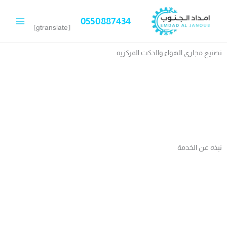
خطي
لى
0550887434
لمحتوى
[gtranslate]
تصنيع مجاري الهواء والدكت المركزيه
نبذه عن الخدمة